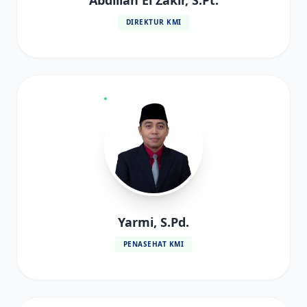
Abdillah El Zakir, S.Pt.
DIREKTUR KMI
Yarmi, S.Pd.
PENASEHAT KMI