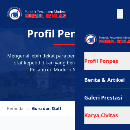
Profil Pendidik
Mengenal lebih dekat para pengajar profesional dan
Profil Ponpes
staf kependidikan yang berdedikasi di Pondok
Pesantren Modern Nurul Ikhlas.
Berita & Artikel
Galeri Prestasi
Beranda
/
Guru dan Staff
Karya Civitas