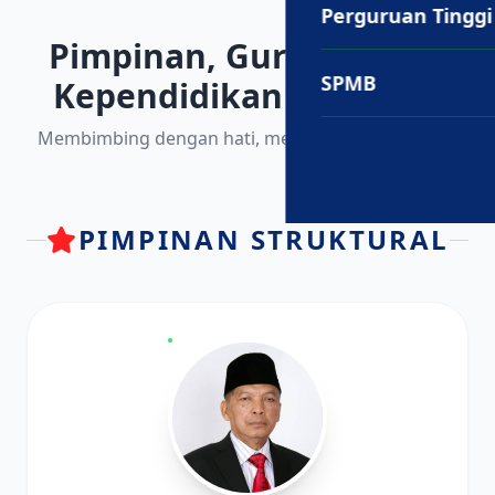
Perguruan Tinggi
Pimpinan, Guru, Tenaga
SPMB
Kependidikan dan Staff
Membimbing dengan hati, mengajar dengan ilmu.
PIMPINAN STRUKTURAL