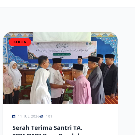
BERITA
11 JUL 2026
101
Serah Terima Santri TA.