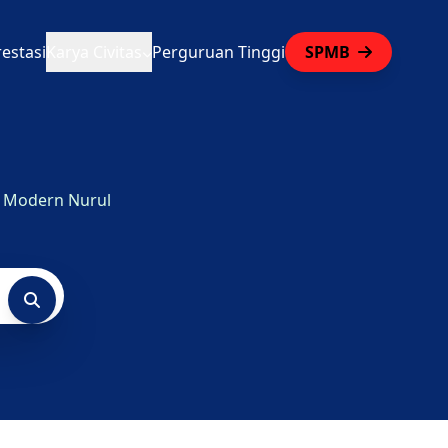
restasi
Karya Civitas
Perguruan Tinggi
SPMB
en Modern Nurul