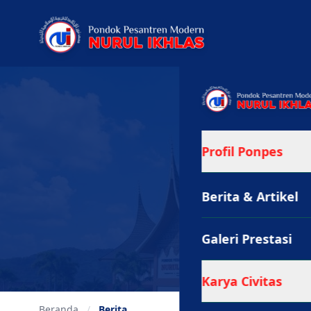
Kabar terbaru,
Profil Ponpes
Berita & Artikel
Galeri Prestasi
Karya Civitas
Beranda
/
Berita