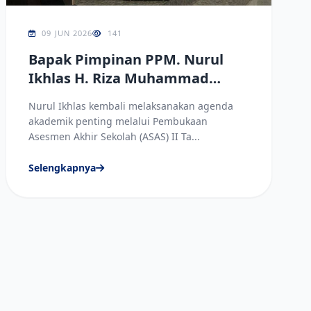
09 JUN 2026
141
Bapak Pimpinan PPM. Nurul
Ikhlas H. Riza Muhammad
Membuka Secara Resmi ASAS II
Nurul Ikhlas kembali melaksanakan agenda
Tahun Ajaran 2025/2026
akademik penting melalui Pembukaan
Asesmen Akhir Sekolah (ASAS) II Ta...
Selengkapnya