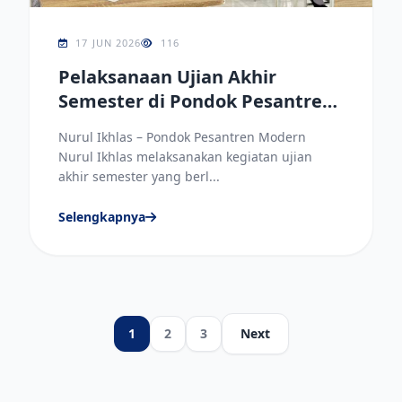
17 JUN 2026
116
Pelaksanaan Ujian Akhir
Semester di Pondok Pesantren
Modern Nurul Ikhlas Berjalan
Nurul Ikhlas – Pondok Pesantren Modern
Tertib dan Lancar
Nurul Ikhlas melaksanakan kegiatan ujian
akhir semester yang berl...
Selengkapnya
1
2
3
Next