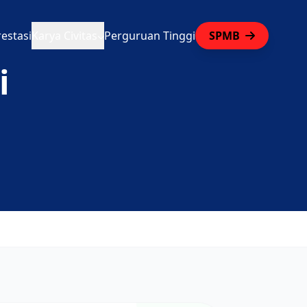
restasi
Karya Civitas
Perguruan Tinggi
SPMB
i