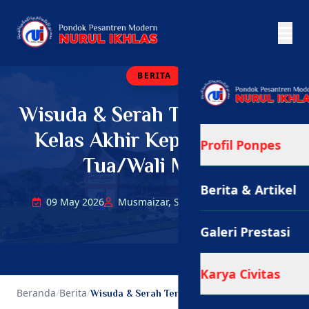
BERITA
Wisuda & Serah Terima Santri
Kelas Akhir Kepada Orang
Profil Ponpes
Tua/Wali Murid
Berita & Artikel
09 May 2026
Musmaizar, S.Pd., Gr.
148 Views
Galeri Prestasi
Karya Civitas
Beranda
/
Berita
/
Wisuda & Serah Terima Santri Kelas Akhir...