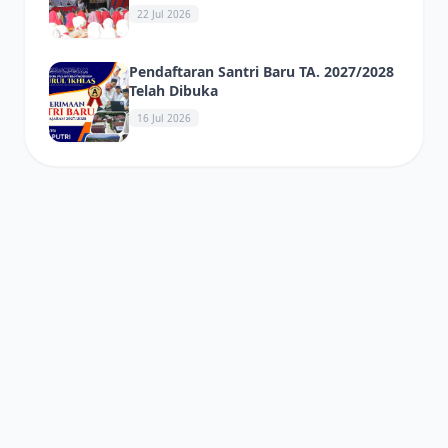
Ikhlas Berlangsung Meriah
22 Jul 2026
Pendaftaran Santri Baru TA. 2027/2028
Telah Dibuka
16 Jul 2026