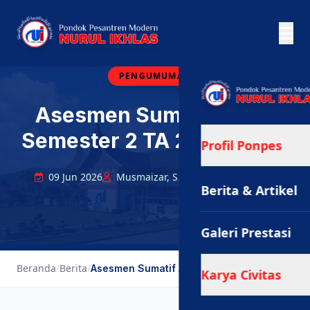
PENGUMUMAN
Asesmen Sumatif Akhir
Semester 2 TA 2025/2026
Profil Ponpes
09 Jun 2026
Musmaizar, S.Pd., Gr.
192 Views
Berita & Artikel
Galeri Prestasi
Beranda
/
Berita
/
Asesmen Sumatif Akhir Semester 2 TA 2025...
Karya Civitas