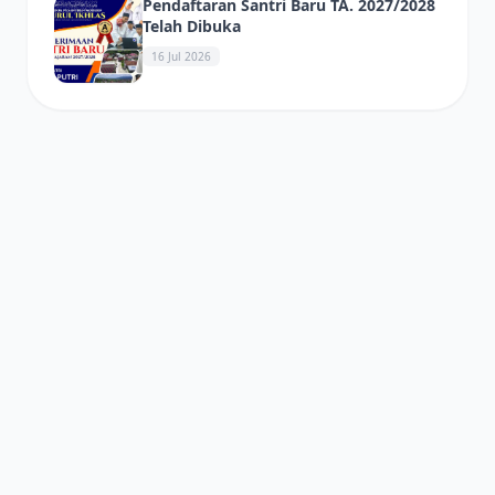
Pendaftaran Santri Baru TA. 2027/2028
Telah Dibuka
16 Jul 2026