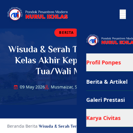
BERITA
Wisuda & Serah Terima Santri
Kelas Akhir Kepada Orang
Profil Ponpes
Tua/Wali Murid
Berita & Artikel
09 May 2026
Musmaizar, S.Pd., Gr.
146 Views
Galeri Prestasi
Karya Civitas
Beranda
/
Berita
/
Wisuda & Serah Terima Santri Kelas Akhir...