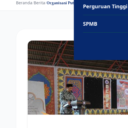
Beranda
/
Berita
/
Organisasi Putra dan Putri (Ospani/Ospun..
Perguruan Tinggi
SPMB