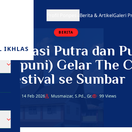
Profil Ponpes
Berita & Artikel
Galeri P
BERITA
ganisasi Putra dan Pu
 IKHLAS
Ospuni) Gelar The C
Festival se Sumbar
14 Feb 2026
Musmaizar, S.Pd., Gr.
99 Views