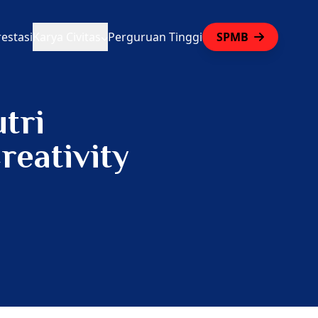
restasi
Karya Civitas
Perguruan Tinggi
SPMB
tri
reativity