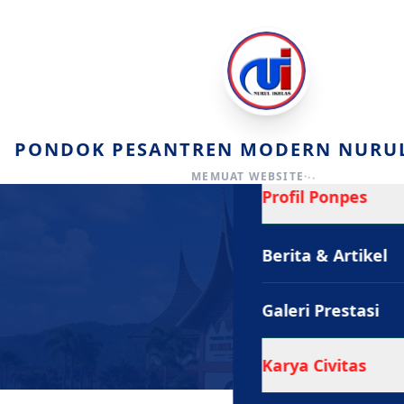
Or
PONDOK PESANTREN MODERN NURUL
.
.
.
MEMUAT WEBSITE
(Ospani/
Profil Ponpes
Berita & Artikel
Galeri Prestasi
Karya Civitas